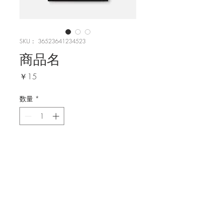
SKU： 36523641234523
商品名
価
￥15
格
数量
*
カートに追加する
商品の詳細を入力してください。あな
たの商品の特徴やおすすめのポイント
をわかりやすく説明しましょう。