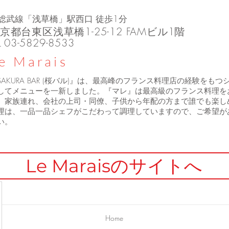
JR総武線「浅草橋」駅西口 徒歩1分
京都台東区浅草橋1-25-12 FAMビル1階
03-5829-8533
L
e Marais
SAKURA BAR (桜バル)』は、最高峰のフランス料理店の経験をもつシェフ
してメニューを一新しました。『マレ』は最高級のフランス料理を
、家族連れ、会社の上司・同僚、子供から年配の方まで誰でも楽し
理は、一品一品シェフがこだわって調理していますので、ご希望が
い。
Le Maraisのサイトへ
Home