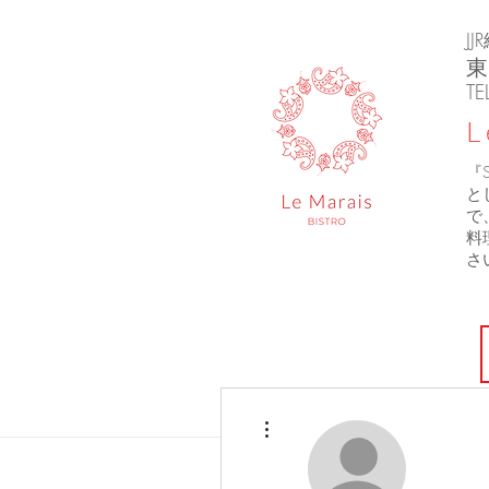
J
東
TE
L
『
と
で
料
さ
その他